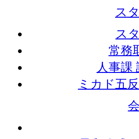
ス
ス
常務
人事課
ミカド五反