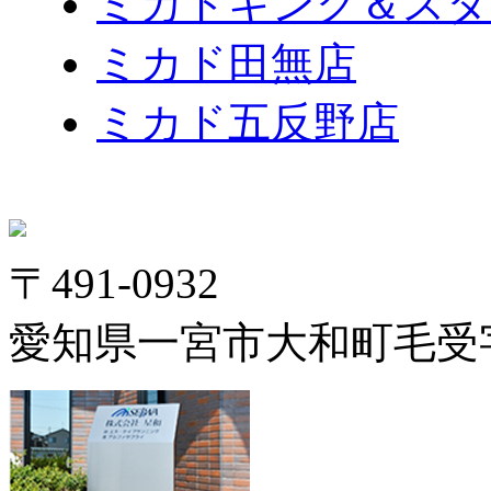
ミカドキング＆スタ
ミカド田無店
ミカド五反野店
〒491-0932
愛知県一宮市大和町毛受字