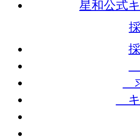
星和公式
求
キ