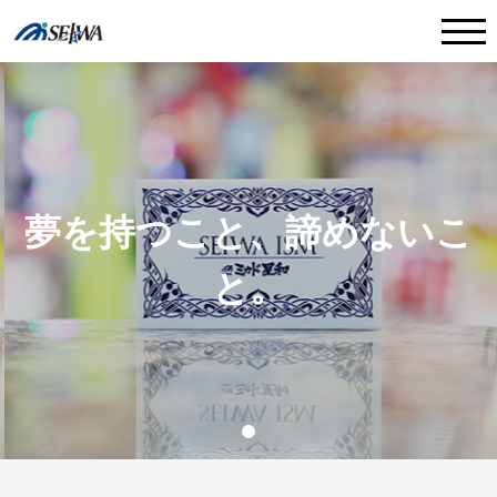
TOP
会社概要／CSR
仕事紹介
夢を持つこと、諦めないこ
社員インタビュー
と。
採用Q&A
お問い合わせ
新卒採用情報