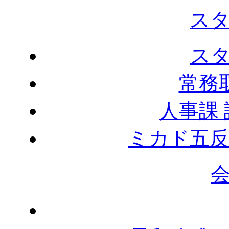
ス
ス
常務
人事課
ミカド五反