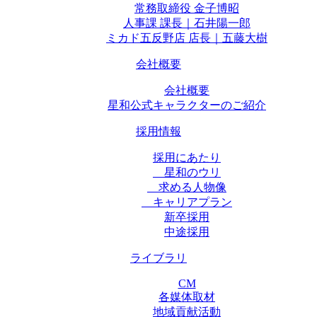
常務取締役 金子博昭
人事課 課長｜石井陽一郎
ミカド五反野店 店長｜五藤大樹
会社概要
会社概要
星和公式キャラクターのご紹介
採用情報
採用にあたり
星和のウリ
求める人物像
キャリアプラン
新卒採用
中途採用
ライブラリ
CM
各媒体取材
地域貢献活動