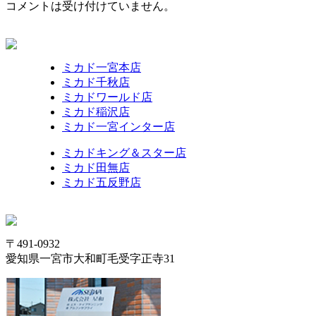
コメントは受け付けていません。
ミカド一宮本店
ミカド千秋店
ミカドワールド店
ミカド稲沢店
ミカド一宮インター店
ミカドキング＆スター店
ミカド田無店
ミカド五反野店
〒491-0932
愛知県一宮市大和町毛受字正寺31