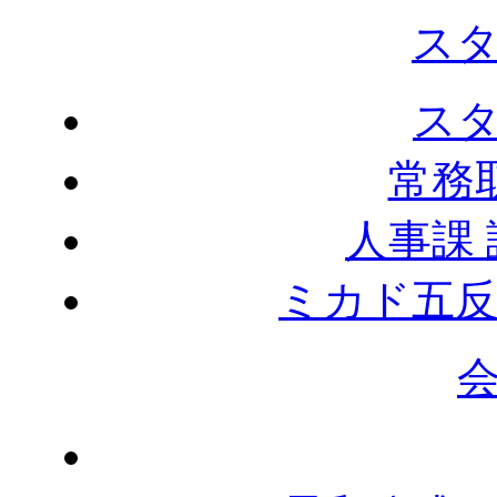
ス
ス
常務
人事課
ミカド五反