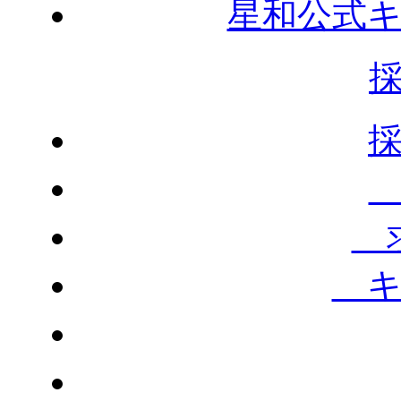
星和公式
求
キ