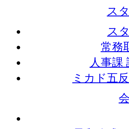
ス
ス
常務
人事課
ミカド五反