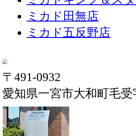
ミカド田無店
ミカド五反野店
〒491-0932
愛知県一宮市大和町毛受字