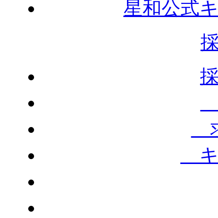
星和公式
求
キ