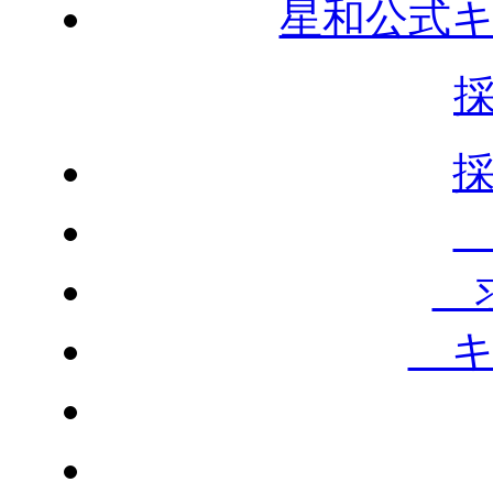
星和公式
求
キ