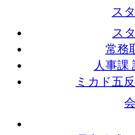
ス
ス
常務
人事課
ミカド五反