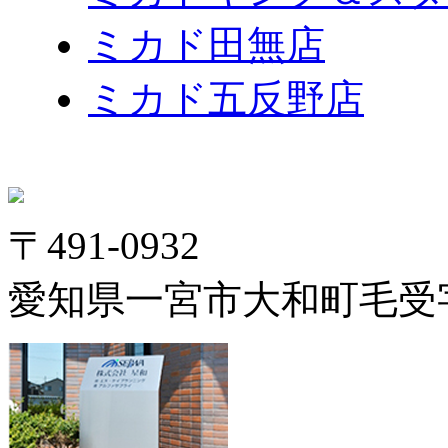
ミカド田無店
ミカド五反野店
〒491-0932
愛知県一宮市大和町毛受字