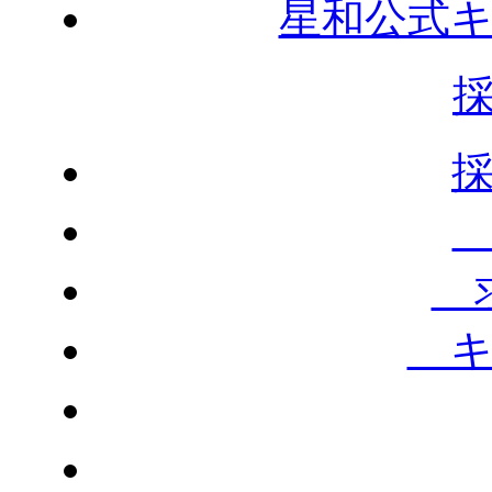
星和公式
求
キ