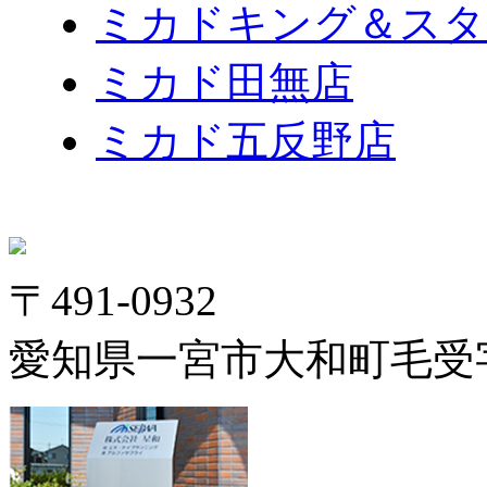
ミカドキング＆スタ
ミカド田無店
ミカド五反野店
〒491-0932
愛知県一宮市大和町毛受字