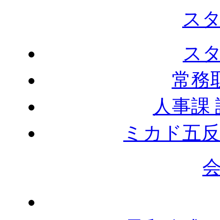
ス
ス
常務
人事課
ミカド五反