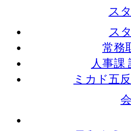
ス
ス
常務
人事課
ミカド五反