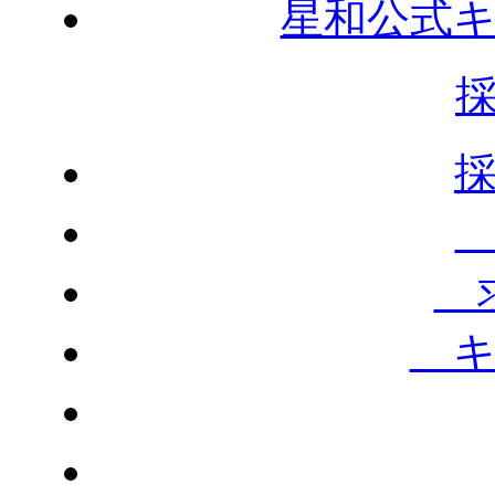
星和公式
求
キ