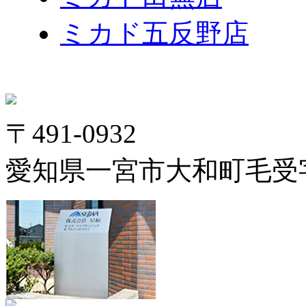
ミカド五反野店
〒491-0932
愛知県一宮市大和町毛受字