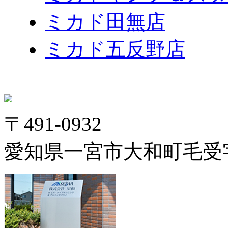
ミカド田無店
ミカド五反野店
〒491-0932
愛知県一宮市大和町毛受字