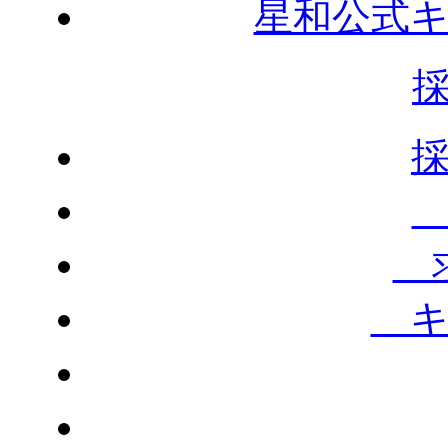
星和公式
求
キ