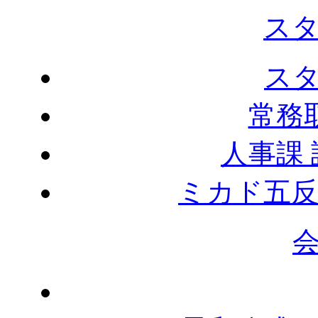
ス
ス
常務
人事課
ミカド五反