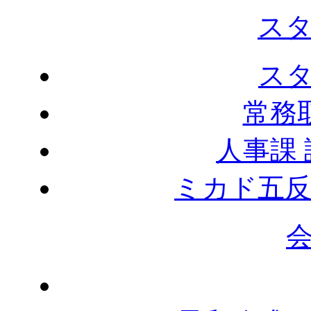
ス
ス
常務
人事課
ミカド五反