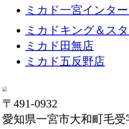
ミカド一宮インター
ミカドキング＆スタ
ミカド田無店
ミカド五反野店
〒491-0932
愛知県一宮市大和町毛受字