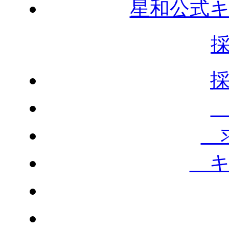
星和公式
求
キ