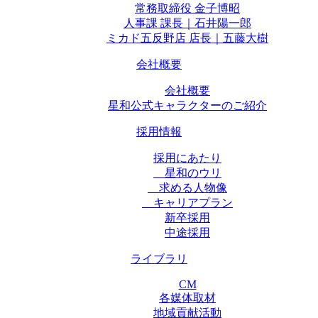
常務取締役 金子博昭
人事課 課長｜石井陽一郎
ミカド五反野店 店長｜五藤大樹
会社概要
会社概要
星和公式キャラクターのご紹介
採用情報
採用にあたり
星和のウリ
求める人物像
キャリアプラン
新卒採用
中途採用
ライブラリ
CM
各媒体取材
地域貢献活動