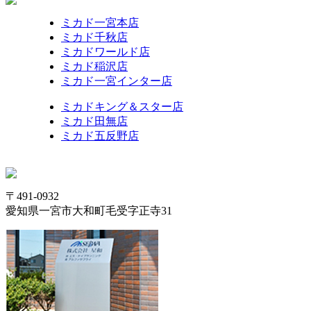
ミカド一宮本店
ミカド千秋店
ミカドワールド店
ミカド稲沢店
ミカド一宮インター店
ミカドキング＆スター店
ミカド田無店
ミカド五反野店
〒491-0932
愛知県一宮市大和町毛受字正寺31