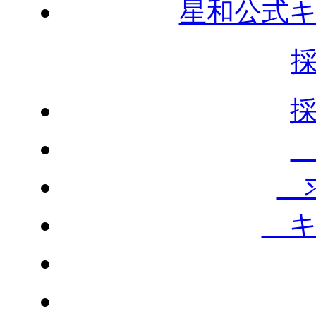
星和公式
求
キ