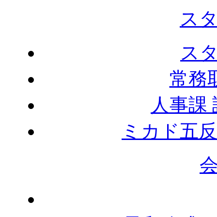
ス
ス
常務
人事課
ミカド五反