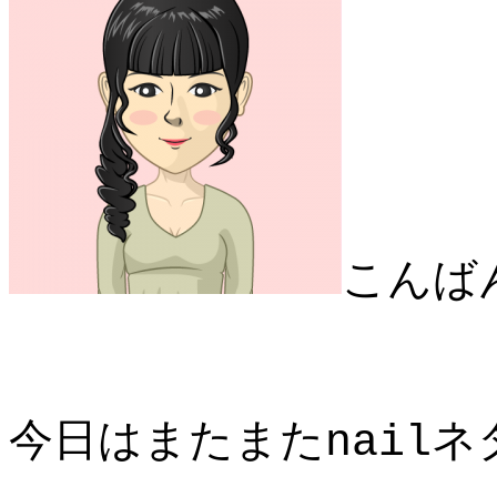
こんば
今日はまたまたnailネ