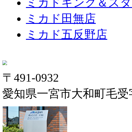
ミカドキング＆スタ
ミカド田無店
ミカド五反野店
〒491-0932
愛知県一宮市大和町毛受字