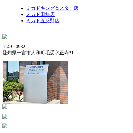
ミカドキング＆スター店
ミカド田無店
ミカド五反野店
〒491-0932
愛知県一宮市大和町毛受字正寺31