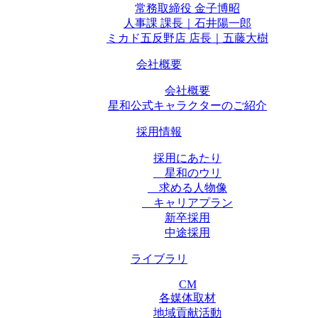
常務取締役 金子博昭
人事課 課長｜石井陽一郎
ミカド五反野店 店長｜五藤大樹
会社概要
会社概要
星和公式キャラクターのご紹介
採用情報
採用にあたり
星和のウリ
求める人物像
キャリアプラン
新卒採用
中途採用
ライブラリ
CM
各媒体取材
地域貢献活動