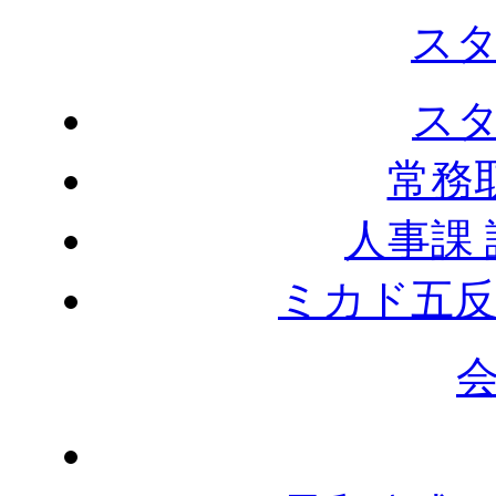
ス
ス
常務
人事課
ミカド五反