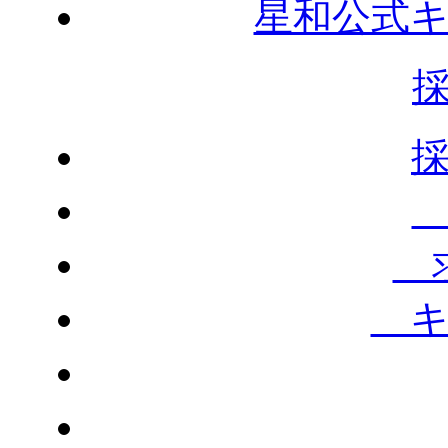
星和公式
求
キ