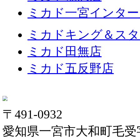
ミカド一宮インター
ミカドキング＆スタ
ミカド田無店
ミカド五反野店
〒491-0932
愛知県一宮市大和町毛受字