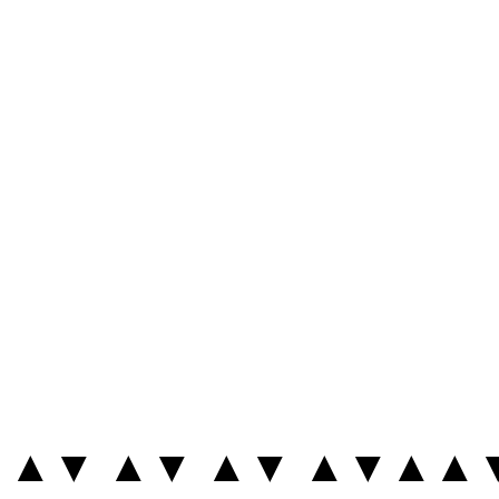
▲▼ ▲▼ ▲▼ ▲▼▲▲