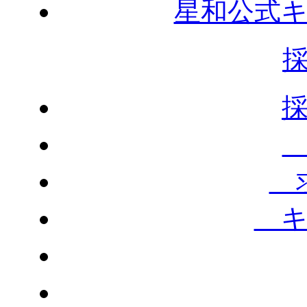
星和公式
求
キ