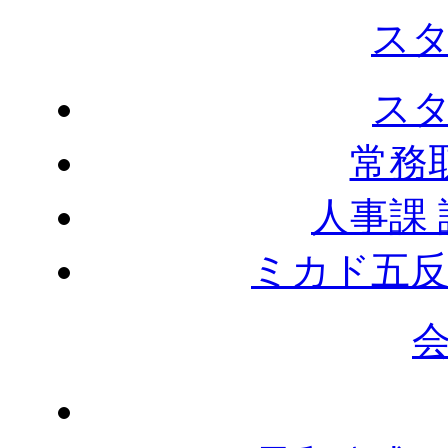
ス
ス
常務
人事課
ミカド五反