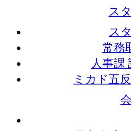
ス
ス
常務
人事課
ミカド五反