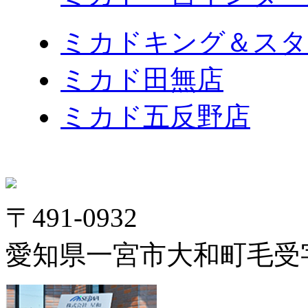
ミカドキング＆スタ
ミカド田無店
ミカド五反野店
〒491-0932
愛知県一宮市大和町毛受字