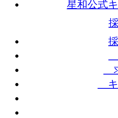
星和公式
求
キ