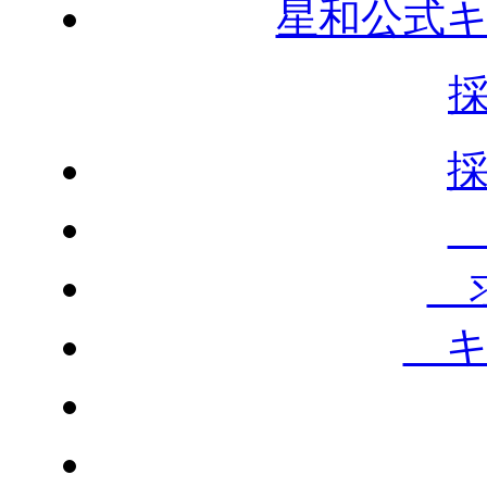
星和公式
求
キ