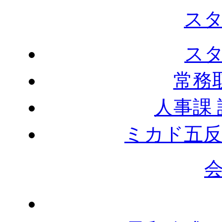
ス
ス
常務
人事課
ミカド五反