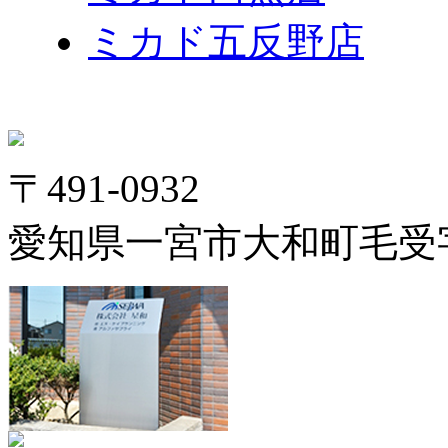
ミカド五反野店
〒491-0932
愛知県一宮市大和町毛受字