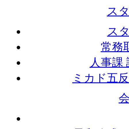
ス
ス
常務
人事課
ミカド五反