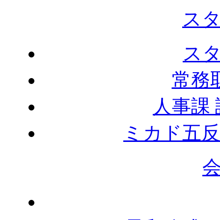
ス
ス
常務
人事課
ミカド五反