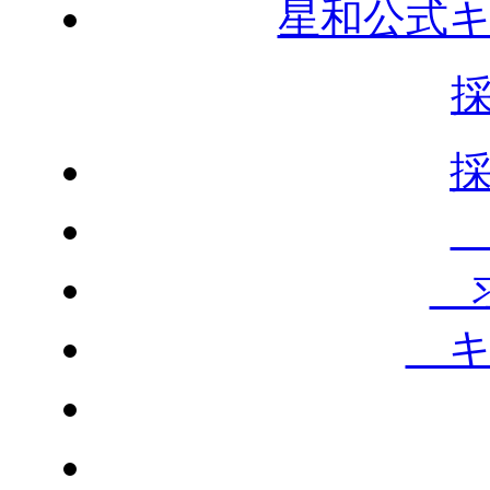
星和公式
求
キ