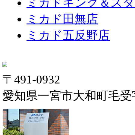
ミカドキング＆スタ
ミカド田無店
ミカド五反野店
〒491-0932
愛知県一宮市大和町毛受字