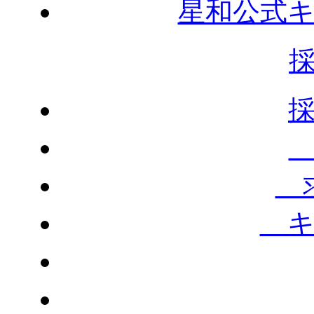
星和公式
求
キ