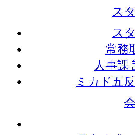
ス
ス
常務
人事課
ミカド五反