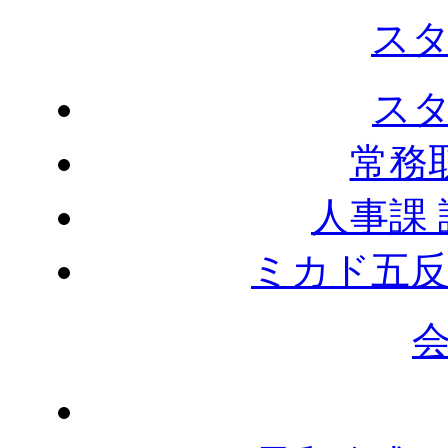
ス
ス
常務
人事課
ミカド五反