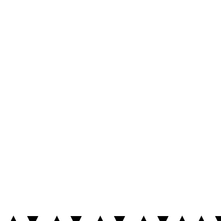
▲▼ ▲▼ ▲▼ ▲▼▲▲