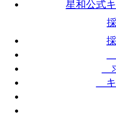
星和公式
求
キ