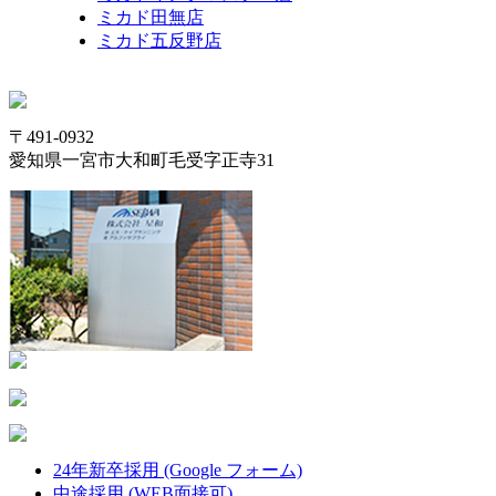
ミカド田無店
ミカド五反野店
〒491-0932
愛知県一宮市大和町毛受字正寺31
24年新卒採用 (Google フォーム)
中途採用 (WEB面接可)