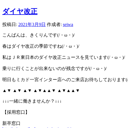
ダイヤ改正
投稿日:
2021年3月9日
作成者:
seiwa
こんばんは、きくりんです(/・ω・)/
春はダイヤ改正の季節ですね(/・ω・)/
私はＪＲ東日本のダイヤ改正ニュースを見ています(/・ω・)/
乗りに行くことが出来ないのが残念ですが(/・ω・)/
明日もミカド一宮インター店へのご来店お待ちしております(/・
▲▼ ▲▼ ▲▼ ▲▼▲▲▼ ▲▼▲▲▼
↓↓↓一緒に働きませんか？↓↓↓
【採用窓口】
新卒窓口