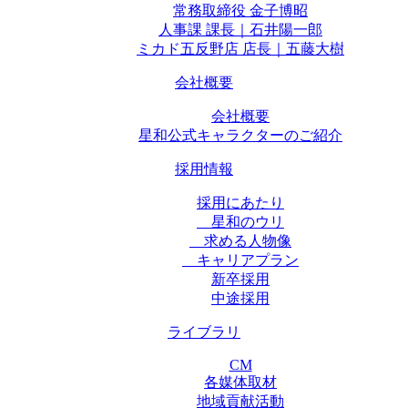
常務取締役 金子博昭
人事課 課長｜石井陽一郎
ミカド五反野店 店長｜五藤大樹
会社概要
会社概要
星和公式キャラクターのご紹介
採用情報
採用にあたり
星和のウリ
求める人物像
キャリアプラン
新卒採用
中途採用
ライブラリ
CM
各媒体取材
地域貢献活動