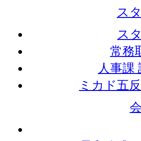
ス
ス
常務
人事課
ミカド五反