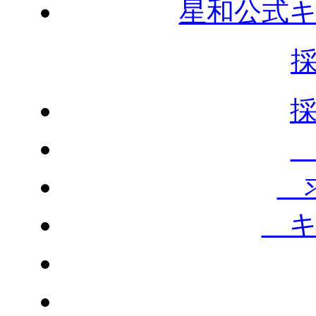
星和公式
求
キ