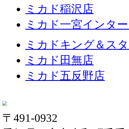
ミカド稲沢店
ミカド一宮インター
ミカドキング＆スタ
ミカド田無店
ミカド五反野店
〒491-0932