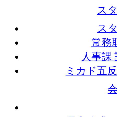
ス
ス
常務
人事課
ミカド五反