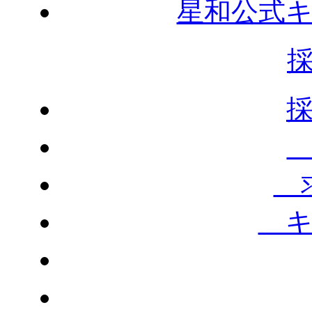
星和公式
求
キ