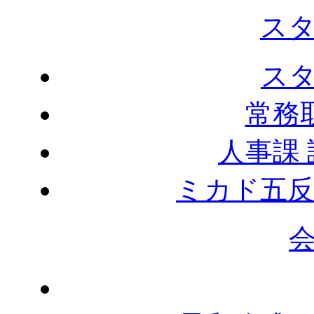
ス
ス
常務
人事課
ミカド五反