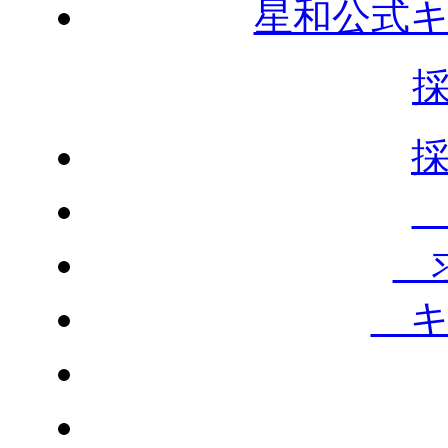
星和公式
求
キ