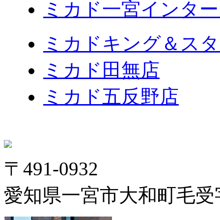
ミカド一宮インター
ミカドキング＆スタ
ミカド田無店
ミカド五反野店
〒491-0932
愛知県一宮市大和町毛受字