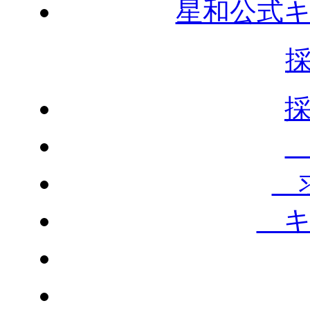
星和公式
求
キ