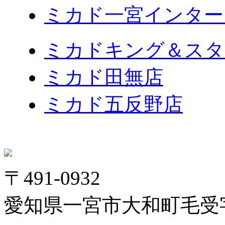
ミカド一宮インター
ミカドキング＆スタ
ミカド田無店
ミカド五反野店
〒491-0932
愛知県一宮市大和町毛受字