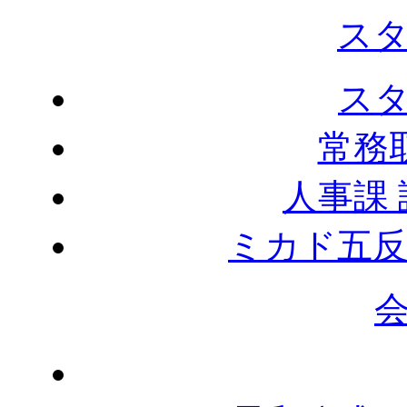
ス
ス
常務
人事課
ミカド五反