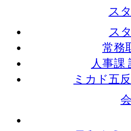
ス
ス
常務
人事課
ミカド五反