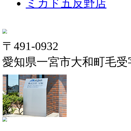
ミカド五反野店
〒491-0932
愛知県一宮市大和町毛受字