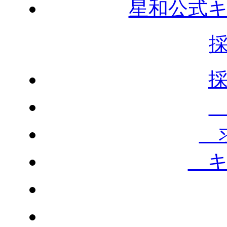
星和公式
求
キ