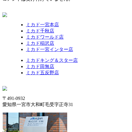
ミカド一宮本店
ミカド千秋店
ミカドワールド店
ミカド稲沢店
ミカド一宮インター店
ミカドキング＆スター店
ミカド田無店
ミカド五反野店
〒491-0932
愛知県一宮市大和町毛受字正寺31