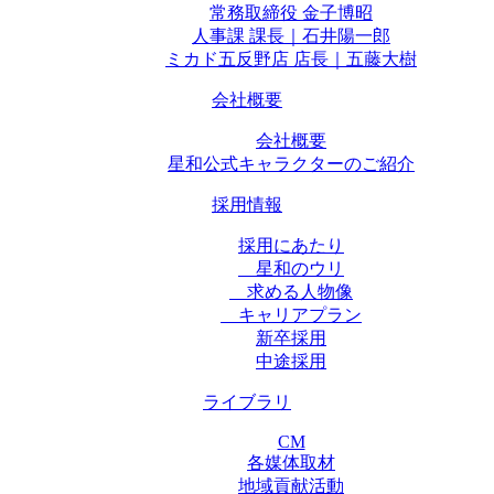
常務取締役 金子博昭
人事課 課長｜石井陽一郎
ミカド五反野店 店長｜五藤大樹
会社概要
会社概要
星和公式キャラクターのご紹介
採用情報
採用にあたり
星和のウリ
求める人物像
キャリアプラン
新卒採用
中途採用
ライブラリ
CM
各媒体取材
地域貢献活動