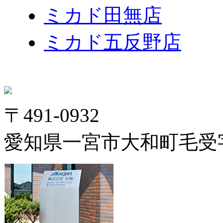
ミカド田無店
ミカド五反野店
〒491-0932
愛知県一宮市大和町毛受字