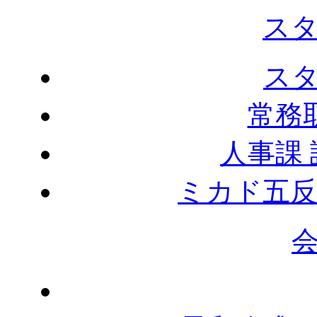
ス
ス
常務
人事課
ミカド五反