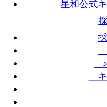
星和公式
求
キ