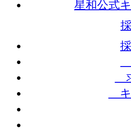
星和公式
求
キ