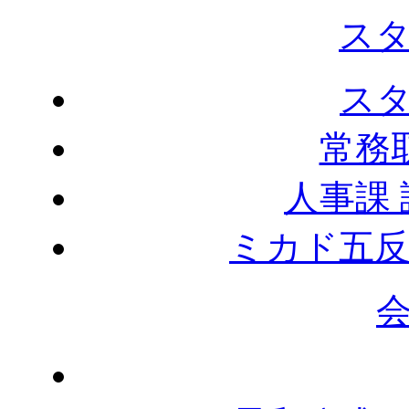
ス
ス
常務
人事課
ミカド五反