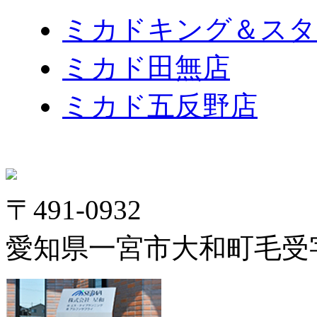
ミカドキング＆スタ
ミカド田無店
ミカド五反野店
〒491-0932
愛知県一宮市大和町毛受字