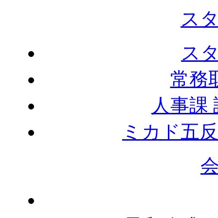
ス
ス
常務
人事課
ミカド五反