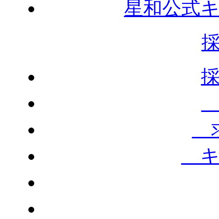
星和公式
求
キ