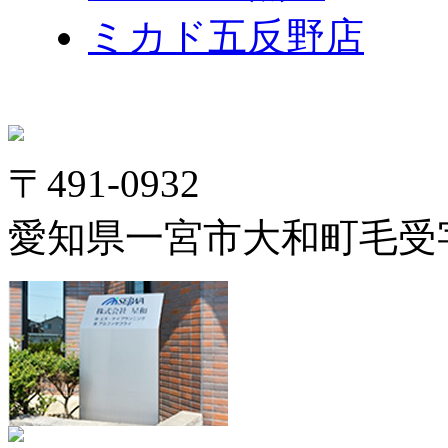
ミカド五反野店
〒491-0932
愛知県一宮市大和町毛受字