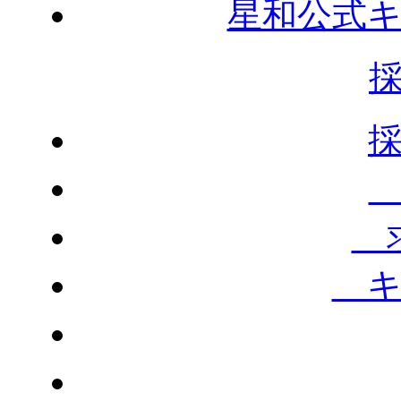
星和公式
求
キ