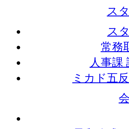
ス
ス
常務
人事課
ミカド五反