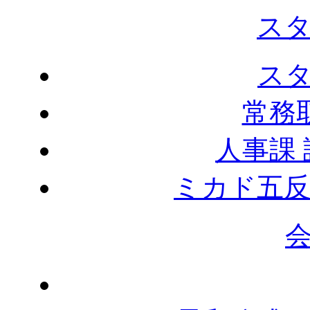
ス
ス
常務
人事課
ミカド五反