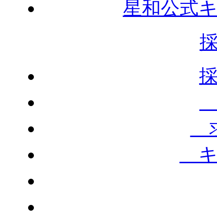
星和公式
求
キ