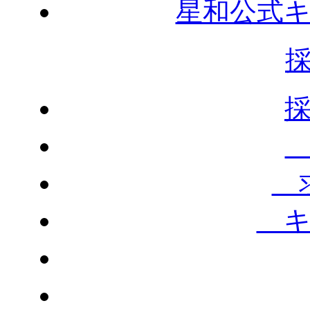
星和公式
求
キ