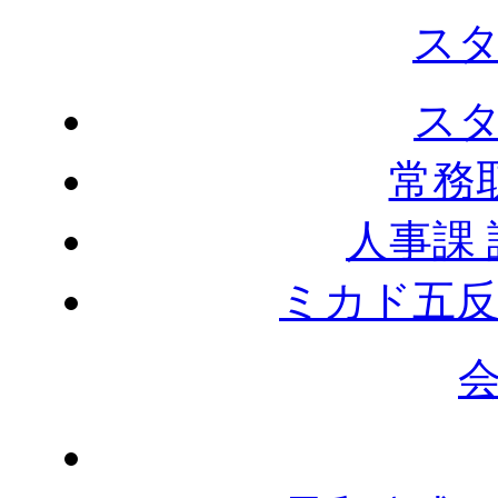
ス
ス
常務
人事課
ミカド五反