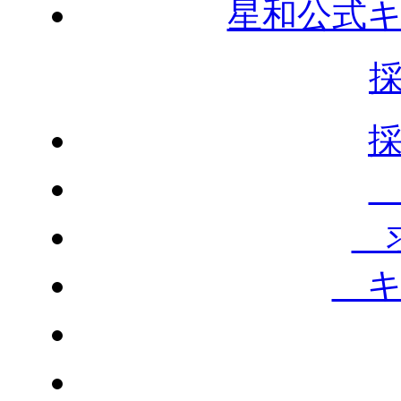
星和公式
求
キ