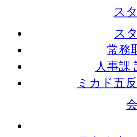
ス
ス
常務
人事課
ミカド五反