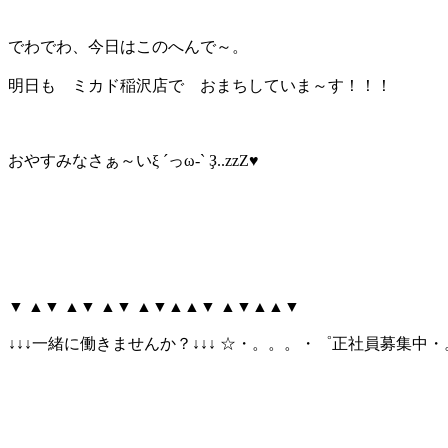
でわでわ、今日はこのへんで～。
明日も ミカド稲沢店で おまちしていま～す！！！
おやすみなさぁ～いξ ´っω-` Ҙ..zzZ♥
▼ ▲▼ ▲▼ ▲▼ ▲▼▲▲▼ ▲▼▲▲▼
↓↓↓一緒に働きませんか？↓↓↓ ☆・。。。・゜正社員募集中