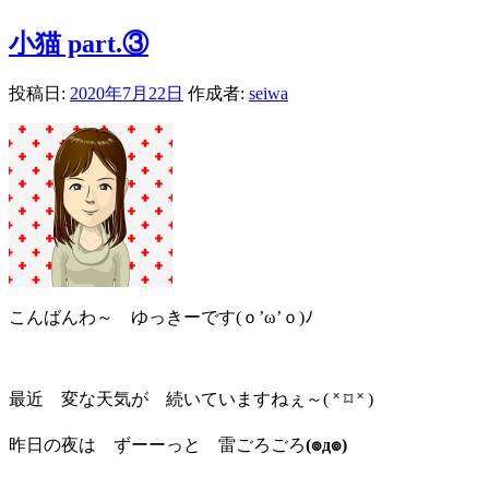
小猫 part.③
投稿日:
2020年7月22日
作成者:
seiwa
こんばんわ～ ゆっきーです(ｏ’ω’ｏ)ﾉ
最近 変な天気が 続いていますねぇ～( ˟ ⌑ ˟ )
昨日の夜は ずーーっと 雷ごろごろ
(๏д๏)