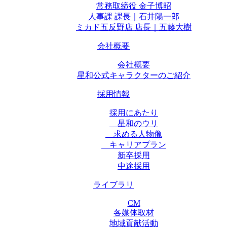
常務取締役 金子博昭
人事課 課長｜石井陽一郎
ミカド五反野店 店長｜五藤大樹
会社概要
会社概要
星和公式キャラクターのご紹介
採用情報
採用にあたり
星和のウリ
求める人物像
キャリアプラン
新卒採用
中途採用
ライブラリ
CM
各媒体取材
地域貢献活動