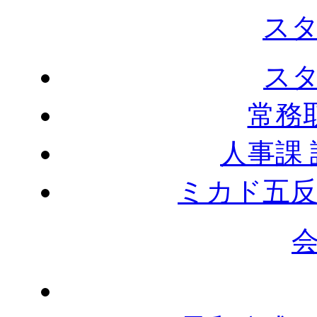
ス
ス
常務
人事課
ミカド五反