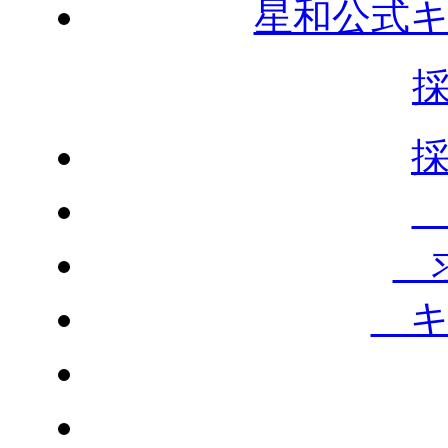
星和公式
求
キ