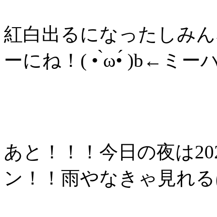
紅白出るになったしみん
ーにね！( • ̀ω•́ )b←
あと！！！今日の夜は20
ン！！雨やなきゃ見れる