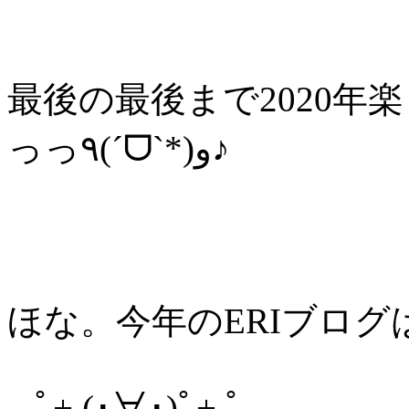
最後の最後まで2020年
っっ٩(ˊᗜˋ*)و♪
ほな。今年のERIブロ
.｡ﾟ+.(･∀･)ﾟ+.ﾟ