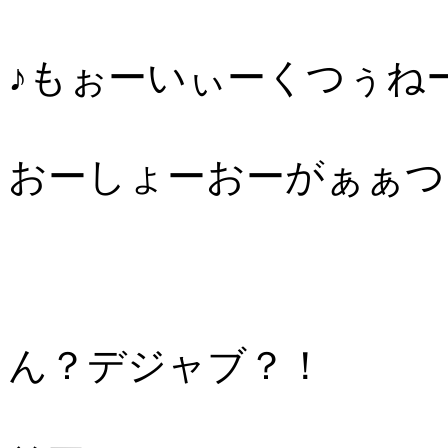
♪もぉーいぃーくつぅね
おーしょーおーがぁぁつぅー
ん？デジャブ？！