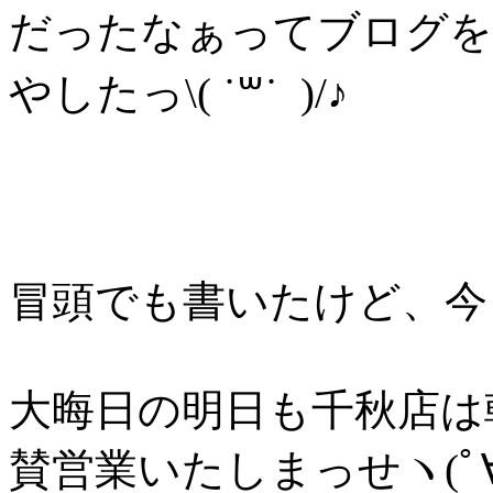
だったなぁってブログを
やしたっ\( ˙꒳˙ )/♪
冒頭でも書いたけど、今
大晦日の明日も千秋店は朝
賛営業いたしまっせヽ(ﾟ∀