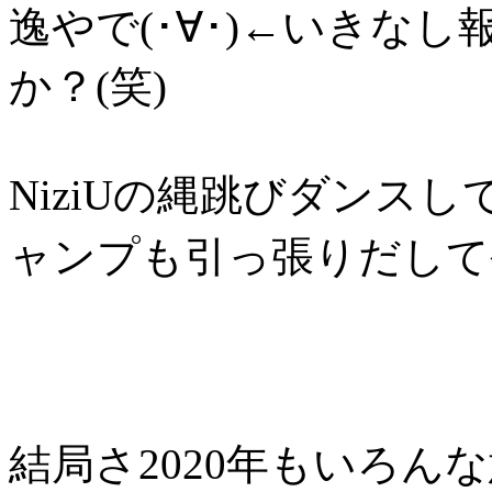
逸やで(･∀･)←いきな
か？(笑)
NiziUの縄跳びダンス
ャンプも引っ張りだしてやった
結局さ2020年もいろん