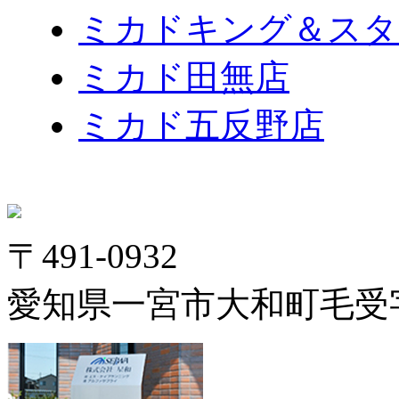
ミカドキング＆スタ
ミカド田無店
ミカド五反野店
〒491-0932
愛知県一宮市大和町毛受字