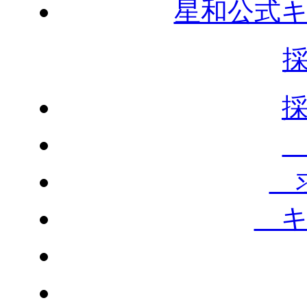
星和公式
求
キ