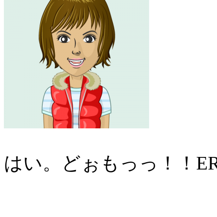
はい。どぉもっっ！！ERIやで.