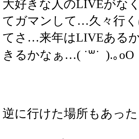
大好きな人のLIVEが
てガマンして…久々行く
てさ…来年はLIVEあ
きるかなぁ…( ˙꒳˙ ).｡oO
逆に行けた場所もあった