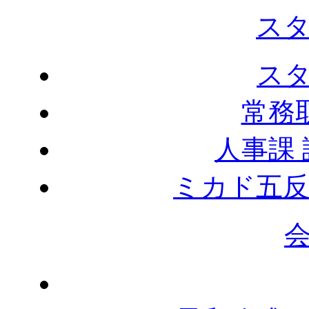
ス
ス
常務
人事課
ミカド五反