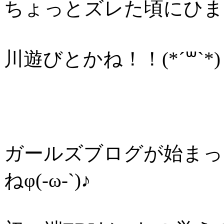
ちょっとズレた頃にひま
川遊びとかね！！(*´꒳`*)
ガールズブログが始まっ
ねφ(-ω-`)♪