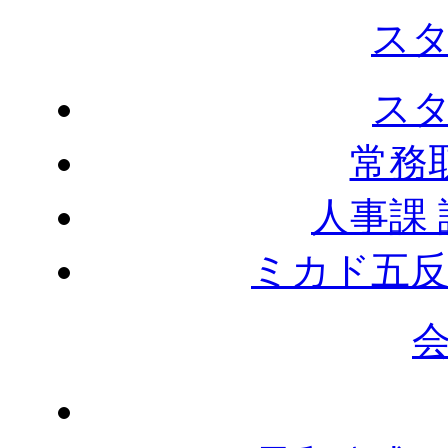
ス
ス
常務
人事課
ミカド五反