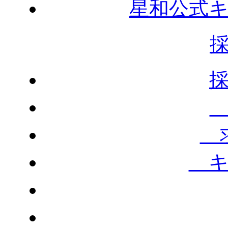
星和公式
求
キ