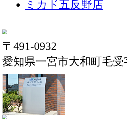
ミカド五反野店
〒491-0932
愛知県一宮市大和町毛受字