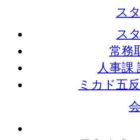
ス
ス
常務
人事課
ミカド五反