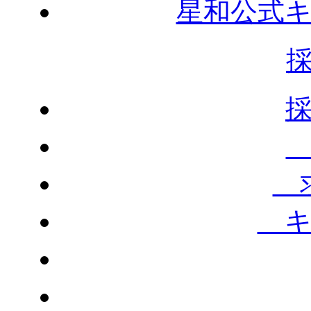
星和公式
求
キ