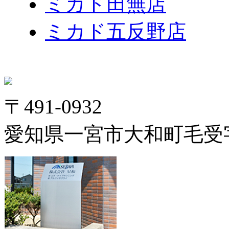
ミカド田無店
ミカド五反野店
〒491-0932
愛知県一宮市大和町毛受字