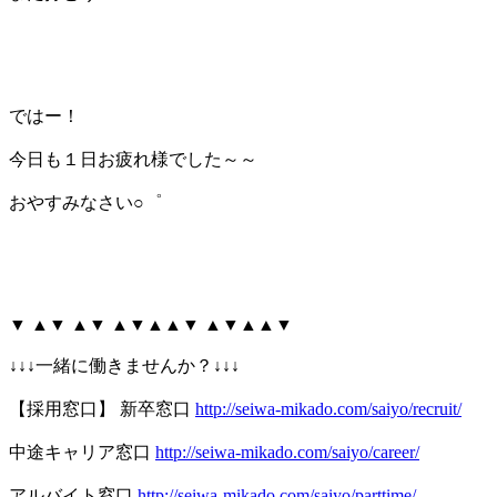
ではー！
今日も１日お疲れ様でした～～
おやすみなさい○゜
▼ ▲▼ ▲▼ ▲▼▲▲▼ ▲▼▲▲▼
↓↓↓一緒に働きませんか？↓↓↓
【採用窓口】 新卒窓口
http://seiwa-mikado.com/saiyo/recruit/
中途キャリア窓口
http://seiwa-mikado.com/saiyo/career/
アルバイト窓口
http://seiwa-mikado.com/saiyo/parttime/