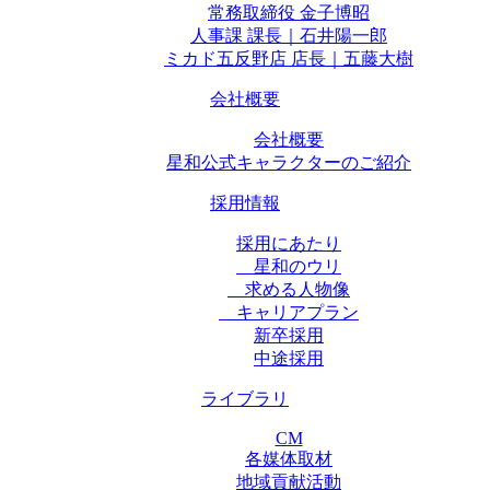
常務取締役 金子博昭
人事課 課長｜石井陽一郎
ミカド五反野店 店長｜五藤大樹
会社概要
会社概要
星和公式キャラクターのご紹介
採用情報
採用にあたり
星和のウリ
求める人物像
キャリアプラン
新卒採用
中途採用
ライブラリ
CM
各媒体取材
地域貢献活動