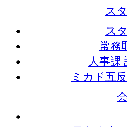
ス
ス
常務
人事課
ミカド五反