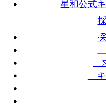
星和公式
求
キ