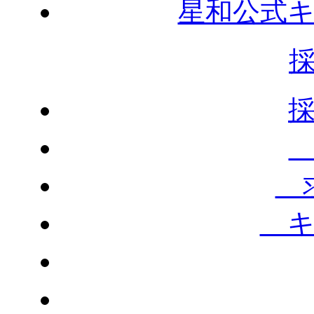
星和公式
求
キ