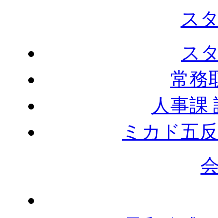
ス
ス
常務
人事課
ミカド五反